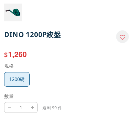
DINO 1200P絞盤
1,260
$
規格
1200磅
數量
–
+
還剩 99 件