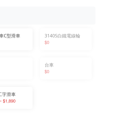
車C型滑車
3140S白鐵電線輪
$0
台車
$0
O工字滑車
~ $1,890