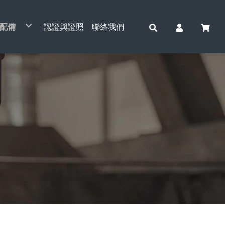
配備
認證與證照
聯絡我們
動吊車系列
車配件系列
層鋼索捲揚機&配件
動捲揚機與小金剛系列
動起重系列
全吊重/起重工具
運/油壓工具
線/放線作業工具
重滑輪
動通管機系列
車綑綁工具
電動吊貨捲揚機
天車單軌小車&配件
手動鍊條吊車
電纜拉線網套
捆車帶
CCM-761主機
電動鍊條吊車
安全吊重工具
運搬工具
貨梯主機
開口滑輪
桌上型工具
索/鋼纜
小金剛鋼索吊車
天車雙軌鞍座&配件
簡易式手搖吊車
張線機
捆車帶(專利型)
零件/配件
電動鋼索吊車
安全起重工具
油壓起重工具
三角吊輪
重型滑輪
鐵/白鐵配件
擎吊架
手持式鋼索吊車
天車安全電軌&配件
拉線夾
A箱
鋼管滑輪
空壓機
他工具
水平H型鋼吊夾(橫吊)
誠岱牌吊車
電磁吸盤
培林撬棒
小車式
油壓千斤頂
手拉鍊條吊車
手搖絞盤
電動捲揚機&小金鋼吊架
天車電線配件
旋轉連接器
B箱
全吊滑輪
垂直鋼板吊夾(立吊)
萬力
基業牌吊車
電子吊秤
小坦克
台車式(雙軌)
頂車架
手搖鍊條吊車
TIGER 虎牌
電動捲揚機&小金鋼配件
鋁滑車
倍力輪
棧板夾
自強牌吊車
鋼軌夾鉗
油壓拖板車
工字滑車(手推)
天車工業無線遙控器
台車(雙軌)
直立式千斤頂
四面滑車
白鐵滑輪
石板吊夾
電動鋼索吊車
三角吊架
油壓升降台車
工字滑車(鏈動)
鞍座
小金鋼專利轉接座
小金鋼吊架
川方牌
川方牌
3H牌
爪式千斤頂
電纜滑車
鋼索吊掛組
全吊滑輪(單輪)
安全尼龍吊帶
堆高機
工字滑車(小金剛吊車)
無線遙控模組
電動捲揚機吊架
基業牌
自強牌
剪式千斤頂
地面臥式放線盤
鍊條吊掛組
全吊滑輪(雙輪)
脫鉤器
C型滑車
可調式無線遙控模組
中型架配件
基業牌
四輪千斤頂
多功能放線盤
吊帶吊掛組
電動小車(單軌)
小金鋼調速機
3H牌
電纜放線架
鉤鏈
小金鋼控制線
電纜拉線機
起重配件
小金鋼中繼線
鷹架吊架
電動摺疊拉線機