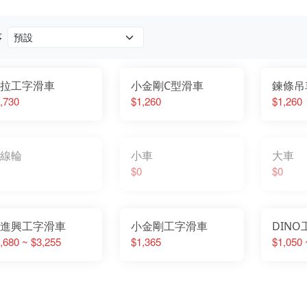
序
拉工字滑車
小金剛C型滑車
鍊條吊
,730
$1,260
$1,260
線輪
小車
大車
$0
$0
進興工字滑車
小金剛工字滑車
DIN
,680 ~ $3,255
$1,365
$1,050 