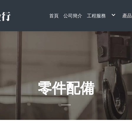
首頁
公司簡介
工程服務
產品
天車工程
電
升降梯工程
天
單
電
手
安
搬
架
起
電
貨
鋼
引
其
零件配備
--------