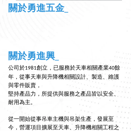
關於勇進五金_
關於勇進興_
公司於
創立，
已服務於天車
相關產業
餘
1981
40
年，從事天車
與
升降機相關設計、製造
、維護
與零件販賣，
堅持產品力，所提供與服務之產品
皆以
安全、
耐用為主。
從一開始從事吊車主機與吊架生產，發展至
今，營運項目擴展
至天車、升降機相關工程之