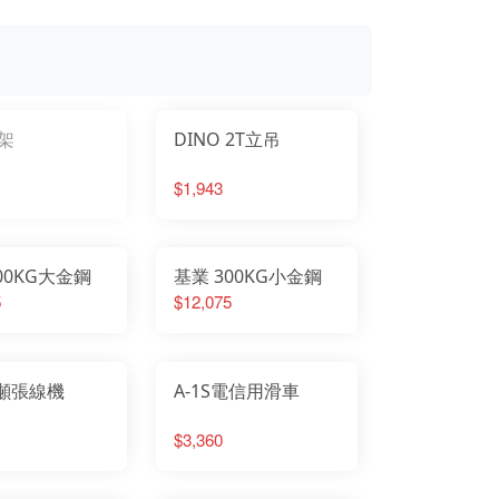
架
DINO 2T立吊
$1,943
00KG大金鋼
基業 300KG小金鋼
5
$12,075
1噸張線機
A-1S電信用滑車
$3,360