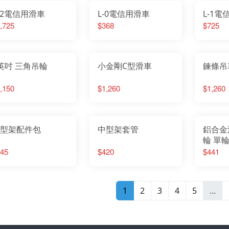
-2電信用滑車
L-0電信用滑車
L-1
,725
$368
$725
英吋 三角吊輪
小金剛C型滑車
鍊條吊
,150
$1,260
$1,260
型架配件包
中型架套管
鋁合金
輪 單
45
$420
$441
1
2
3
4
5
...