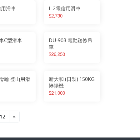
電信用滑車
L-2電信用滑車
$2,730
車C型滑車
DU-903 電動鏈條吊
車
$26,250
滑輪 登山用滑
新大和 (日製) 150KG
輪
捲揚機
$21,000
12
»