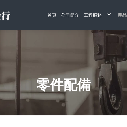
首頁
公司簡介
工程服務
產品
天車工程
電
升降梯工程
天
單
電
手
安
搬
架
起
電
貨
鋼
引
其
零件配備
--------