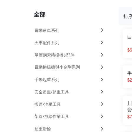
全部
排
電動吊車系列
白
天車配件系列
$6
單層鋼索捲揚機&配件
電動捲揚機與小金剛系列
手
手動起重系列
$2
安全吊重/起重工具
川
搬運/油壓工具
套
$7
架線/放線作業工具
起重滑輪