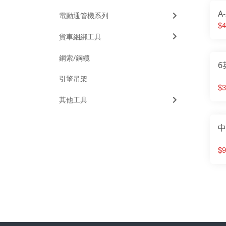
A
電動通管機系列
$4
貨車綑綁工具
鋼索/鋼纜
6
引擎吊架
$3
其他工具
中
$9