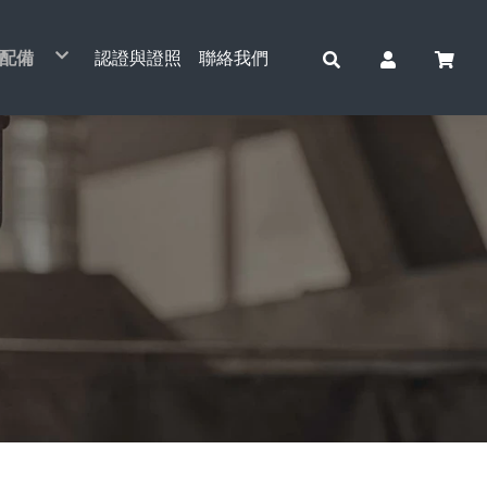
配備
認證與證照
聯絡我們
動吊車系列
車配件系列
層鋼索捲揚機&配件
動捲揚機與小金剛系列
動起重系列
全吊重/起重工具
運/油壓工具
線/放線作業工具
重滑輪
動通管機系列
車綑綁工具
電動吊貨捲揚機
天車單軌小車&配件
手動鍊條吊車
電纜拉線網套
捆車帶
CCM-761主機
電動鍊條吊車
安全吊重工具
運搬工具
貨梯主機
開口滑輪
桌上型工具
索/鋼纜
小金剛鋼索吊車
天車雙軌鞍座&配件
簡易式手搖吊車
張線機
捆車帶(專利型)
零件/配件
電動鋼索吊車
安全起重工具
油壓起重工具
三角吊輪
重型滑輪
鐵/白鐵配件
擎吊架
手持式鋼索吊車
天車安全電軌&配件
拉線夾
A箱
鋼管滑輪
空壓機
他工具
水平H型鋼吊夾(橫吊)
誠岱牌吊車
電磁吸盤
培林撬棒
小車式
油壓千斤頂
手拉鍊條吊車
手搖絞盤
電動捲揚機&小金鋼吊架
天車電線配件
旋轉連接器
B箱
全吊滑輪
垂直鋼板吊夾(立吊)
萬力
基業牌吊車
電子吊秤
小坦克
台車式(雙軌)
頂車架
手搖鍊條吊車
TIGER 虎牌
電動捲揚機&小金鋼配件
鋁滑車
倍力輪
棧板夾
自強牌吊車
鋼軌夾鉗
油壓拖板車
工字滑車(手推)
天車工業無線遙控器
台車(雙軌)
直立式千斤頂
四面滑車
白鐵滑輪
石板吊夾
電動鋼索吊車
三角吊架
油壓升降台車
工字滑車(鏈動)
鞍座
小金鋼專利轉接座
小金鋼吊架
川方牌
川方牌
3H牌
爪式千斤頂
電纜滑車
鋼索吊掛組
全吊滑輪(單輪)
安全尼龍吊帶
堆高機
工字滑車(小金剛吊車)
無線遙控模組
電動捲揚機吊架
基業牌
自強牌
剪式千斤頂
地面臥式放線盤
鍊條吊掛組
全吊滑輪(雙輪)
脫鉤器
C型滑車
可調式無線遙控模組
中型架配件
基業牌
四輪千斤頂
多功能放線盤
吊帶吊掛組
電動小車(單軌)
小金鋼調速機
3H牌
電纜放線架
鉤鏈
小金鋼控制線
電纜拉線機
起重配件
小金鋼中繼線
鷹架吊架
電動摺疊拉線機