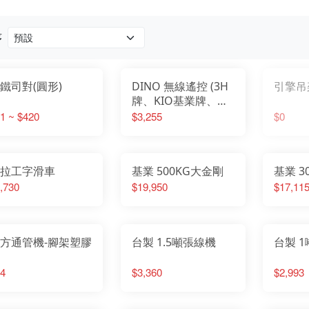
序
鐵司對(圓形)
DINO 無線遙控 (3H
引擎吊
牌、KIO基業牌、
DUKE自強牌通用)
1 ~ $420
$3,255
$0
拉工字滑車
基業 500KG大金剛
基業 3
,730
$19,950
$17,11
方通管機-腳架塑膠
台製 1.5噸張線機
台製 
4
$3,360
$2,993