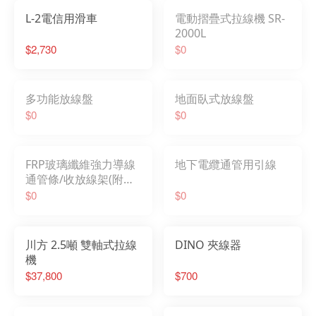
L-2電信用滑車
電動摺疊式拉線機 SR-
2000L
$2,730
$0
多功能放線盤
地面臥式放線盤
$0
$0
FRP玻璃纖維強力導線
地下電纜通管用引線
通管條/收放線架(附剎
車型)
$0
$0
川方 2.5噸 雙軸式拉線
DINO 夾線器
機
$37,800
$700