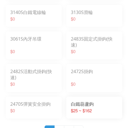
3140S白鐵電線輪
3130S滑輪
$0
$0
3061S內牙吊環
2483S固定式掛鉤(快
速)
$0
$0
2482S活動式掛鉤(快
2472S掛鉤
速)
$0
$0
2470S彈簧安全掛鉤
白鐵葫蘆鉤
$0
$25 ~ $162