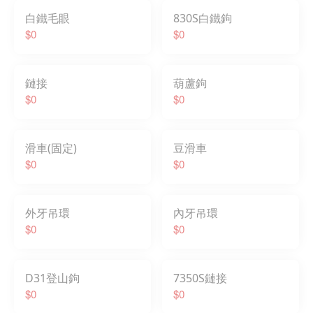
白鐵毛眼
830S白鐵鉤
$0
$0
鏈接
葫蘆鉤
$0
$0
滑車(固定)
豆滑車
$0
$0
外牙吊環
內牙吊環
$0
$0
D31登山鉤
7350S鏈接
$0
$0