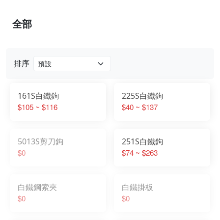
全部
排序
161S白鐵鉤
225S白鐵鉤
$105 ~ $116
$40 ~ $137
5013S剪刀鉤
251S白鐵鉤
$0
$74 ~ $263
白鐵鋼索夾
白鐵掛板
$0
$0