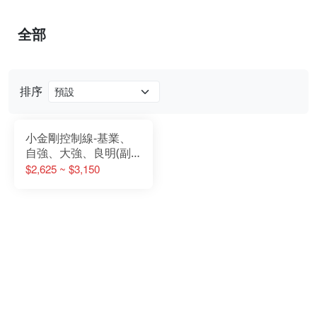
全部
排序
小金剛控制線-基業、
自強、大強、良明(副
廠)
$2,625 ~ $3,150