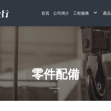
首頁
公司簡介
工程服務
產品
天車工程
電
升降梯工程
天
單
電
手
安
搬
架
起
電
貨
鋼
引
其
零件配備
--------