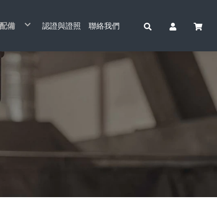
配備
認證與證照
聯絡我們
動吊車系列
車配件系列
層鋼索捲揚機&配件
動捲揚機與小金剛系列
動起重系列
全吊重/起重工具
運/油壓工具
線/放線作業工具
重滑輪
動通管機系列
車綑綁工具
電動吊貨捲揚機
天車單軌小車&配件
手動鍊條吊車
電纜拉線網套
捆車帶
CCM-761主機
電動鍊條吊車
安全吊重工具
運搬工具
貨梯主機
開口滑輪
桌上型工具
索/鋼纜
小金剛鋼索吊車
天車雙軌鞍座&配件
簡易式手搖吊車
張線機
捆車帶(專利型)
零件/配件
電動鋼索吊車
安全起重工具
油壓起重工具
三角吊輪
重型滑輪
鐵/白鐵配件
擎吊架
手持式鋼索吊車
天車安全電軌&配件
拉線夾
A箱
鋼管滑輪
空壓機
他工具
水平H型鋼吊夾(橫吊)
誠岱牌吊車
電磁吸盤
培林撬棒
小車式
油壓千斤頂
手拉鍊條吊車
手搖絞盤
電動捲揚機&小金鋼吊架
天車電線配件
旋轉連接器
B箱
全吊滑輪
垂直鋼板吊夾(立吊)
萬力
基業牌吊車
電子吊秤
小坦克
台車式(雙軌)
頂車架
手搖鍊條吊車
TIGER 虎牌
電動捲揚機&小金鋼配件
鋁滑車
倍力輪
棧板夾
自強牌吊車
鋼軌夾鉗
油壓拖板車
工字滑車(手推)
天車工業無線遙控器
台車(雙軌)
直立式千斤頂
四面滑車
白鐵滑輪
石板吊夾
電動鋼索吊車
三角吊架
油壓升降台車
工字滑車(鏈動)
鞍座
小金鋼專利轉接座
小金鋼吊架
川方牌
川方牌
3H牌
爪式千斤頂
電纜滑車
鋼索吊掛組
全吊滑輪(單輪)
安全尼龍吊帶
堆高機
工字滑車(小金剛吊車)
無線遙控模組
電動捲揚機吊架
基業牌
自強牌
剪式千斤頂
地面臥式放線盤
鍊條吊掛組
全吊滑輪(雙輪)
脫鉤器
C型滑車
可調式無線遙控模組
中型架配件
基業牌
四輪千斤頂
多功能放線盤
吊帶吊掛組
電動小車(單軌)
小金鋼調速機
3H牌
電纜放線架
鉤鏈
小金鋼控制線
電纜拉線機
起重配件
小金鋼中繼線
鷹架吊架
電動摺疊拉線機