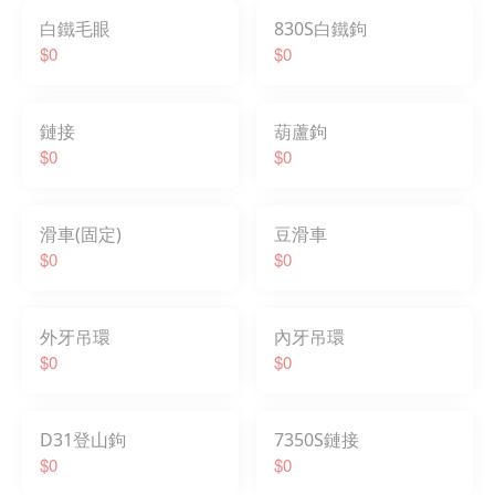
白鐵毛眼
830S白鐵鉤
$0
$0
鏈接
葫蘆鉤
$0
$0
滑車(固定)
豆滑車
$0
$0
外牙吊環
內牙吊環
$0
$0
D31登山鉤
7350S鏈接
$0
$0