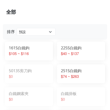
全部
排序
161S白鐵鉤
225S白鐵鉤
$105 ~ $116
$40 ~ $137
5013S剪刀鉤
251S白鐵鉤
$0
$74 ~ $263
白鐵鋼索夾
白鐵掛板
$0
$0