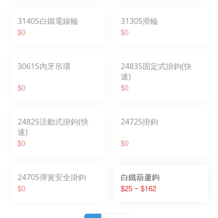
3140S白鐵電線輪
3130S滑輪
$0
$0
3061S內牙吊環
2483S固定式掛鉤(快
速)
$0
$0
2482S活動式掛鉤(快
2472S掛鉤
速)
$0
$0
2470S彈簧安全掛鉤
白鐵葫蘆鉤
$0
$25 ~ $162