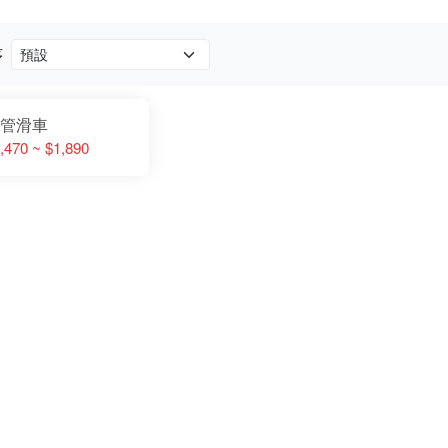
序
管滑車
,470 ~ $1,890