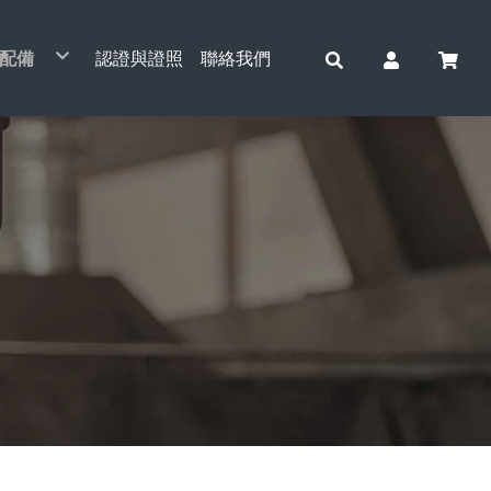
配備
認證與證照
聯絡我們
動吊車系列
車配件系列
層鋼索捲揚機&配件
動捲揚機與小金剛系列
動起重系列
全吊重/起重工具
運/油壓工具
線/放線作業工具
重滑輪
動通管機系列
車綑綁工具
電動吊貨捲揚機
天車單軌小車&配件
手動鍊條吊車
電纜拉線網套
捆車帶
CCM-761主機
電動鍊條吊車
安全吊重工具
運搬工具
貨梯主機
開口滑輪
桌上型工具
索/鋼纜
小金剛鋼索吊車
天車雙軌鞍座&配件
簡易式手搖吊車
張線機
捆車帶(專利型)
零件/配件
電動鋼索吊車
安全起重工具
油壓起重工具
三角吊輪
重型滑輪
鐵/白鐵配件
擎吊架
手持式鋼索吊車
天車安全電軌&配件
拉線夾
A箱
鋼管滑輪
空壓機
他工具
水平H型鋼吊夾(橫吊)
誠岱牌吊車
電磁吸盤
培林撬棒
小車式
油壓千斤頂
手拉鍊條吊車
手搖絞盤
電動捲揚機&小金鋼吊架
天車電線配件
旋轉連接器
B箱
全吊滑輪
垂直鋼板吊夾(立吊)
萬力
基業牌吊車
電子吊秤
小坦克
台車式(雙軌)
頂車架
手搖鍊條吊車
TIGER 虎牌
電動捲揚機&小金鋼配件
鋁滑車
倍力輪
棧板夾
自強牌吊車
鋼軌夾鉗
油壓拖板車
工字滑車(手推)
天車工業無線遙控器
台車(雙軌)
直立式千斤頂
四面滑車
白鐵滑輪
石板吊夾
電動鋼索吊車
三角吊架
油壓升降台車
工字滑車(鏈動)
鞍座
小金鋼專利轉接座
小金鋼吊架
川方牌
川方牌
3H牌
爪式千斤頂
電纜滑車
鋼索吊掛組
全吊滑輪(單輪)
安全尼龍吊帶
堆高機
工字滑車(小金剛吊車)
無線遙控模組
電動捲揚機吊架
基業牌
自強牌
剪式千斤頂
地面臥式放線盤
鍊條吊掛組
全吊滑輪(雙輪)
脫鉤器
C型滑車
可調式無線遙控模組
中型架配件
基業牌
四輪千斤頂
多功能放線盤
吊帶吊掛組
電動小車(單軌)
小金鋼調速機
3H牌
電纜放線架
鉤鏈
小金鋼控制線
電纜拉線機
起重配件
小金鋼中繼線
鷹架吊架
電動摺疊拉線機