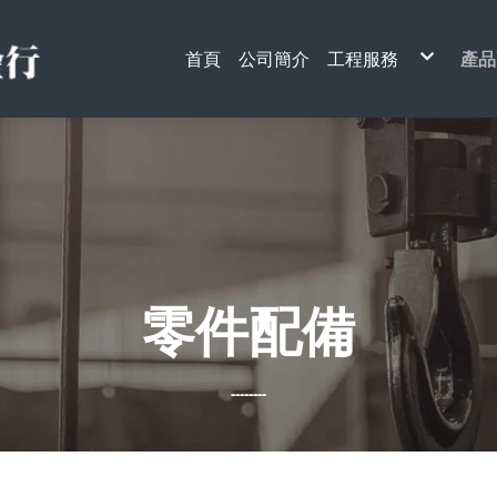
首頁
公司簡介
工程服務
產品
天車工程
電
升降梯工程
天
單
電
手
安
搬
架
起
電
貨
鋼
引
其
零件配備
--------