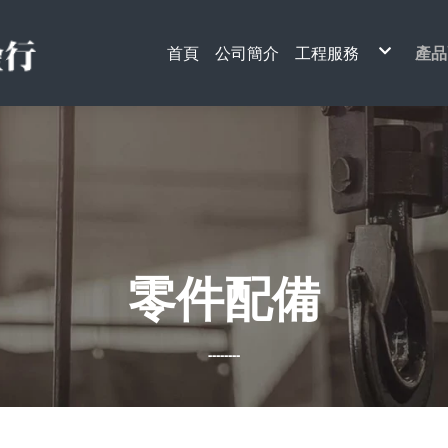
首頁
公司簡介
工程服務
產品
天車工程
電
升降梯工程
天
單
電
手
安
搬
架
起
電
貨
鋼
引
其
零件配備
--------