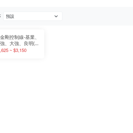
序
金剛控制線-基業、
強、大強、良明(副
)
,625 ~ $3,150