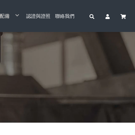
配備
認證與證照
聯絡我們
動吊車系列
車配件系列
層鋼索捲揚機&配件
動捲揚機與小金剛系列
動起重系列
全吊重/起重工具
運/油壓工具
線/放線作業工具
重滑輪
動通管機系列
車綑綁工具
電動吊貨捲揚機
天車單軌小車&配件
手動鍊條吊車
電纜拉線網套
捆車帶
CCM-761主機
電動鍊條吊車
安全吊重工具
運搬工具
貨梯主機
開口滑輪
桌上型工具
索/鋼纜
小金剛鋼索吊車
天車雙軌鞍座&配件
簡易式手搖吊車
張線機
捆車帶(專利型)
零件/配件
電動鋼索吊車
安全起重工具
油壓起重工具
三角吊輪
重型滑輪
鐵/白鐵配件
擎吊架
手持式鋼索吊車
天車安全電軌&配件
拉線夾
A箱
鋼管滑輪
空壓機
他工具
水平H型鋼吊夾(橫吊)
誠岱牌吊車
電磁吸盤
培林撬棒
小車式
油壓千斤頂
手拉鍊條吊車
手搖絞盤
電動捲揚機&小金鋼吊架
天車電線配件
旋轉連接器
B箱
全吊滑輪
垂直鋼板吊夾(立吊)
萬力
基業牌吊車
電子吊秤
小坦克
台車式(雙軌)
頂車架
手搖鍊條吊車
TIGER 虎牌
電動捲揚機&小金鋼配件
鋁滑車
倍力輪
棧板夾
自強牌吊車
鋼軌夾鉗
油壓拖板車
工字滑車(手推)
天車工業無線遙控器
台車(雙軌)
直立式千斤頂
四面滑車
白鐵滑輪
石板吊夾
電動鋼索吊車
三角吊架
油壓升降台車
工字滑車(鏈動)
鞍座
小金鋼專利轉接座
小金鋼吊架
川方牌
川方牌
3H牌
爪式千斤頂
電纜滑車
鋼索吊掛組
全吊滑輪(單輪)
安全尼龍吊帶
堆高機
工字滑車(小金剛吊車)
無線遙控模組
電動捲揚機吊架
基業牌
自強牌
剪式千斤頂
地面臥式放線盤
鍊條吊掛組
全吊滑輪(雙輪)
脫鉤器
C型滑車
可調式無線遙控模組
中型架配件
基業牌
四輪千斤頂
多功能放線盤
吊帶吊掛組
電動小車(單軌)
小金鋼調速機
3H牌
電纜放線架
鉤鏈
小金鋼控制線
電纜拉線機
起重配件
小金鋼中繼線
鷹架吊架
電動摺疊拉線機