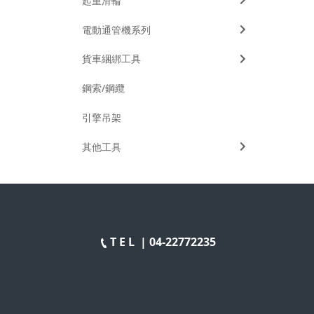
起重滑輪
電動通管機系列
貨車綑綁工具
鋼索/鋼纜
引擎吊架
其他工具
T E L |
04-22772235