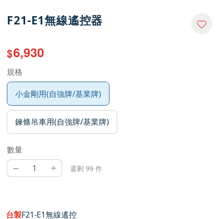
F21-E1無線遙控器
6,930
$
規格
小金剛用(自強牌/基業牌)
鍊條吊車用(自強牌/基業牌)
數量
–
+
還剩 99 件
台製
F21-E1無線遙控